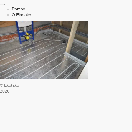
Domov
O Ekotako
© Ekotako
2026